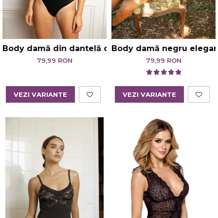
Body damă din dantelă cu croială elegantă – Lara
Body damă negru elegant 
79,99 RON
79,99 RON
VEZI VARIANTE
VEZI VARIANTE