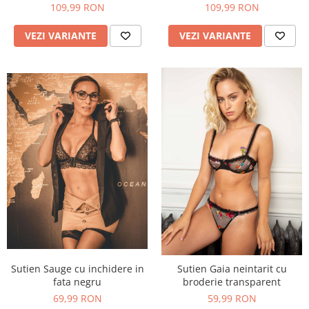
109,99 RON
109,99 RON
VEZI VARIANTE
VEZI VARIANTE
Sutien Sauge cu inchidere in
Sutien Gaia neintarit cu
fata negru
broderie transparent
69,99 RON
59,99 RON