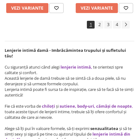
VEZI VARIANTE
VEZI VARIANTE
1
2
3
4
Lenjerie intimă damă - Imbrăcămintea trupului și sufletului
tău!
Cu siguranță atunci când alegi
lenjerie intimă
,
te orientezi spre
calitate și confort.
Această lenjerie de damă trebuie să se simtă că a doua piele, să nu
deranjeze și să urmeze formele corpului.
Lenjeria intimă poate fi sursa ta de inspirație, care să te facă să te simți
autentică!
Fie că este vorba de
chiloți
și
sutiene
,
body-uri
,
cămăși de noapte
,
toate aceste tipuri de lenjerii intime, trebuie să îți ofere confortul și
calitatea de care ai nevoie.
Alege să îți pui în valoare formele, să-ți exprimi
senzualitatea
și să te
simți sexy și sigură pe tine cu ajutorul tipului de
lenjerie intimă din