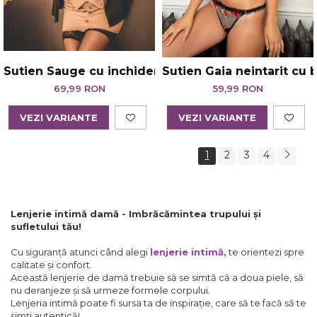
Sutien Sauge cu inchidere in fata negru
Sutien Gaia neintarit cu 
69,99 RON
59,99 RON
VEZI VARIANTE
VEZI VARIANTE
1
2
3
4
Lenjerie intimă damă - Imbrăcămintea trupului și
sufletului tău!
Cu siguranță atunci când alegi
lenjerie intimă
,
te orientezi spre
calitate și confort.
Această lenjerie de damă trebuie să se simtă că a doua piele, să
nu deranjeze și să urmeze formele corpului.
Lenjeria intimă poate fi sursa ta de inspirație, care să te facă să te
simți autentică!