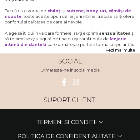
Fie că este vorba de
chiloți
și
sutiene
,
body-uri
,
cămăși de
noapte
,
toate aceste tipuri de lenjerii intime, trebuie să îți ofere
confortul și calitatea de care ai nevoie.
Alege să îți pui în valoare formele, să-ți exprimi
senzualitatea
și
să te simți sexy și sigură pe tine cu ajutorul tipului de
lenjerie
intimă din dantelă
care urmărește perfect forma corpului tău.
Vezi mai multe
SOCIAL
Urmareste-ne in social media
SUPORT CLIENTI
TERMENI SI CONDITII
POLITICA DE CONFIDENTIALITATE