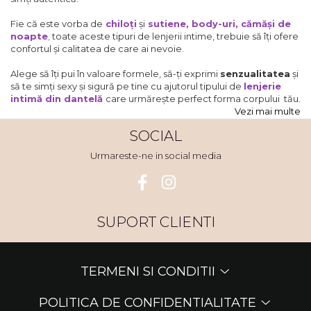
Fie că este vorba de
chiloți
și
sutiene
,
body-uri
,
cămăși de
noapte
,
toate aceste tipuri de lenjerii intime, trebuie să îți ofere
confortul și calitatea de care ai nevoie.
Alege să îți pui în valoare formele, să-ți exprimi
senzualitatea
și
să te simți sexy și sigură pe tine cu ajutorul tipului de
lenjerie
intimă din dantelă
care urmărește perfect forma corpului tău.
Vezi mai multe
SOCIAL
Urmareste-ne in social media
SUPORT CLIENTI
TERMENI SI CONDITII
POLITICA DE CONFIDENTIALITATE