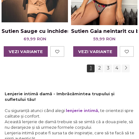
Sutien Sauge cu inchidere in fata negru
Sutien Gaia neintarit cu 
69,99 RON
59,99 RON
VEZI VARIANTE
VEZI VARIANTE
1
2
3
4
Lenjerie intimă damă - Imbrăcămintea trupului și
sufletului tău!
Cu siguranță atunci când alegi
lenjerie intimă
,
te orientezi spre
calitate și confort.
Această lenjerie de damă trebuie să se simtă că a doua piele, să
nu deranjeze și să urmeze formele corpului.
Lenjeria intimă poate fi sursa ta de inspirație, care să te facă să te
simți autentică!