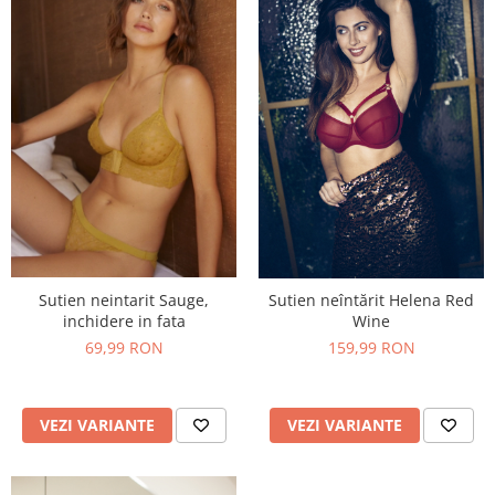
Sutien neintarit Sauge,
Sutien neîntărit Helena Red
inchidere in fata
Wine
69,99 RON
159,99 RON
VEZI VARIANTE
VEZI VARIANTE