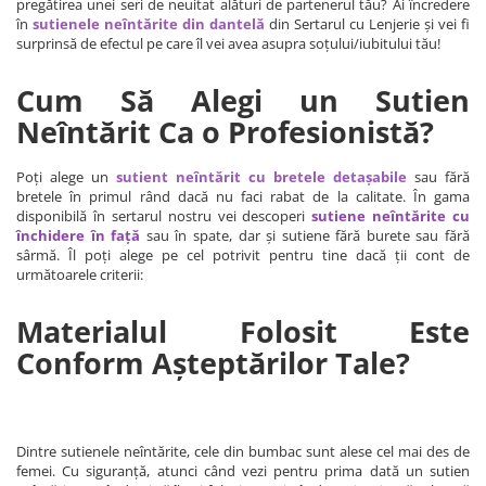
pregătirea unei seri de neuitat alături de partenerul tău? Ai încredere
în
sutienele neîntărite din dantelă
din Sertarul cu Lenjerie și vei fi
surprinsă de efectul pe care îl vei avea asupra soțului/iubitului tău!
Cum Să Alegi un Sutien
Neîntărit Ca o Profesionistă?
Poți alege un
sutient neîntărit cu bretele detașabile
sau fără
bretele în primul rând dacă nu faci rabat de la calitate. În gama
disponibilă în sertarul nostru vei descoperi
sutiene neîntărite cu
închidere în față
sau în spate, dar și sutiene fără burete sau fără
sârmă. Îl poți alege pe cel potrivit pentru tine dacă ții cont de
următoarele criterii:
Materialul Folosit Este
Conform Așteptărilor Tale?
Dintre sutienele neîntărite, cele din bumbac sunt alese cel mai des de
femei. Cu siguranță, atunci când vezi pentru prima dată un sutien