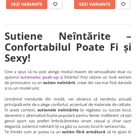
VEZI VARIANTE
VEZI VARIANTE
Sutiene Neîntărite –
Confortabilul Poate Fi și
Sexy!
Cine a spus că nu poți atinge nivelul maxim de senzualitate doar cu
ajutorul
sutienelor push-up
și întărite? Poți obține un look extrem
de provocator cu un
sutien neîntărit
, creat din cea mai fină dantelă
și cu un model unic.
Urmărind trendurile din modă, vei observa că tendința actuală
principală este de a alege confortul, accentuat de materiale de calitate.
În acest context,
sutienele neîntărite
își regăsesc cu succes locul,
devenind o alternativă foarte populară pentru femei. Indiferent că ești
genul sport sau preferi îmbrăcămintea smart casual și chiar ușor
elegantă, sutientul neîntărit își va găsi cu succes locul în sertarul tău.
Te întrebi cum ar putea ca un
sutien fără armătură
să te ajute în