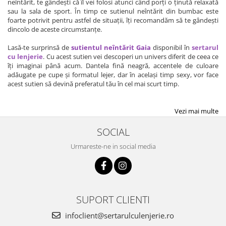
neîntărit, te gândești că îl vei folosi atunci când porți o ținută relaxată
sau la sala de sport. În timp ce sutienul neîntărit din bumbac este
foarte potrivit pentru astfel de situații, îți recomandăm să te gândești
dincolo de aceste circumstanțe.
Lasă-te surprinsă de
sutientul neîntărit Gaia
disponibil în
sertarul
cu lenjerie
. Cu acest sutien vei descoperi un univers diferit de ceea ce
îți imaginai până acum. Dantela fină neagră, accentele de culoare
adăugate pe cupe și formatul lejer, dar în același timp sexy, vor face
acest sutien să devină preferatul tău în cel mai scurt timp.
Vezi mai multe
SOCIAL
Urmareste-ne in social media
SUPORT CLIENTI
infoclient@sertarulculenjerie.ro