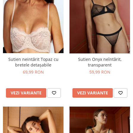
Sutien neintărit Topaz cu
Sutien Onyx neîntărit,
bretele detașabile
transparent
69,99 RON
59,99 RON
VEZI VARIANTE
VEZI VARIANTE