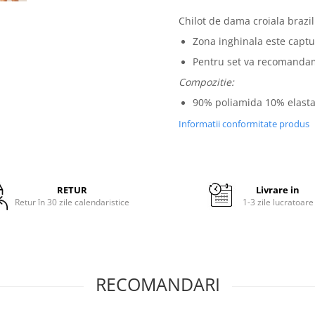
Chilot de dama croiala brazil
Zona inghinala este capt
Pentru set va recomanda
Compozitie:
90% poliamida 10% elast
Informatii conformitate produs
RETUR
Livrare in
Retur în 30 zile calendaristice
1-3 zile lucratoare
RECOMANDARI