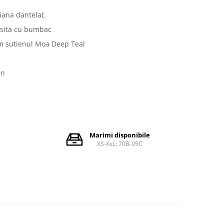
iana dantelat.
usita cu bumbac
m sutienul Moa Deep Teal
an
Marimi disponibile
XS-XxL; 70B-95C