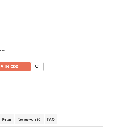
oare
A IN COS
Retur
Review-uri
(0)
FAQ