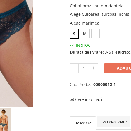
Chilot brazilian din dantela.
Alege Culoarea
:
turcoaz inchis
Alege marimea
:
S
M
L
IN STOC
Durata de livrare:
3- 5 zile lucrat
ADAUG
Cod Produs:
00000042-1
Cere informatii
Livrare & Retur
Descriere