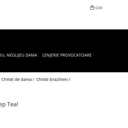
0,00
OU, NEGLIJEU DAMA
LENJERIE PROVOCATOARE
/
Chiloti de dama /
Chiloti brazilieni /
eep Teal