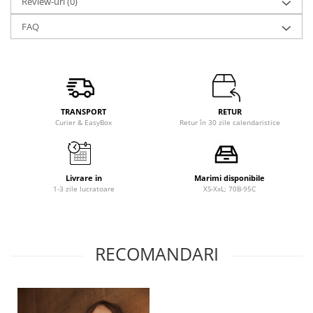
Review-uri
(0)
FAQ
TRANSPORT
RETUR
Curier & EasyBox
Retur în 30 zile calendaristice
Livrare in
Marimi disponibile
1-3 zile lucratoare
XS-XxL; 70B-95C
RECOMANDARI