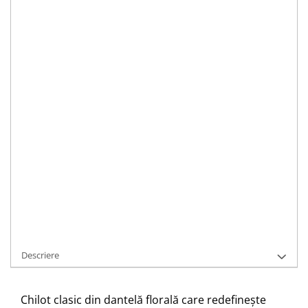
Alege Culoarea
:
Alege marimea
:
XS
S
M
XL
IN STOC
Data de livrare:
Luni, 10.08.2026
ADAUGA IN COS
Cod Produs:
00000046-1
Cere informatii
Descriere
Chilot clasic din dantelă florală care redefinește