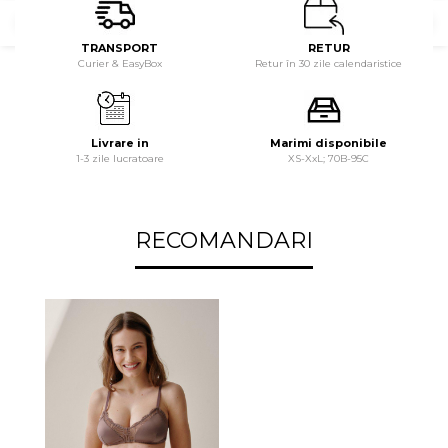
TRANSPORT
RETUR
Curier & EasyBox
Retur în 30 zile calendaristice
Livrare in
Marimi disponibile
1-3 zile lucratoare
XS-XxL; 70B-95C
RECOMANDARI