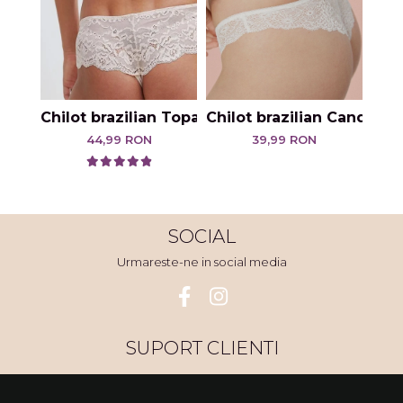
Chil
Chilot brazilian Topaz
Chilot brazilian Candoia
44,99 RON
39,99 RON
SOCIAL
Urmareste-ne in social media
SUPORT CLIENTI