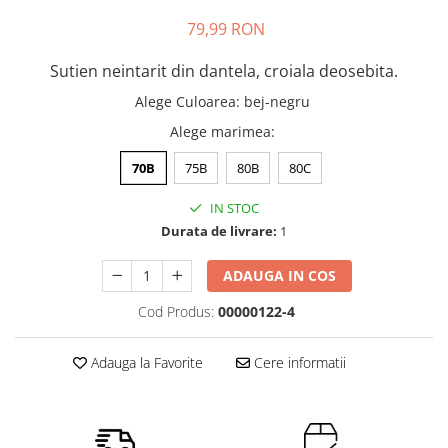
79,99 RON
Sutien neintarit din dantela, croiala deosebita.
Alege Culoarea
:
bej-negru
Alege marimea
:
70B
75B
80B
80C
IN STOC
Durata de livrare:
1
ADAUGA IN COS
Cod Produs:
00000122-4
Adauga la Favorite
Cere informatii