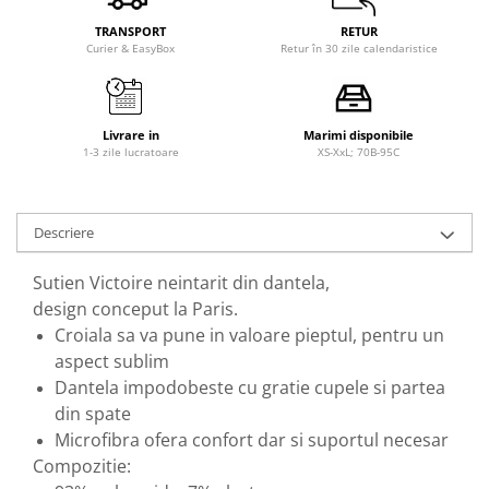
TRANSPORT
RETUR
Curier & EasyBox
Retur în 30 zile calendaristice
Livrare in
Marimi disponibile
1-3 zile lucratoare
XS-XxL; 70B-95C
Descriere
Sutien Victoire neintarit din dantela,
design conceput la Paris.
Croiala sa va pune in valoare pieptul, pentru un
aspect sublim
Dantela impodobeste cu gratie cupele si partea
din spate
Microfibra ofera confort dar si suportul necesar
Compozitie: