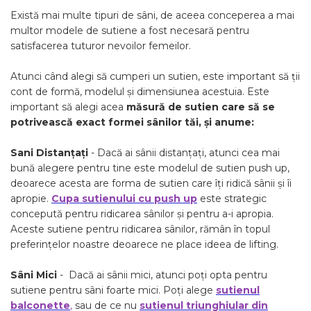
Există mai multe tipuri de sâni, de aceea conceperea a mai
multor modele de sutiene a fost necesară pentru
satisfacerea tuturor nevoilor femeilor.
Atunci când alegi să cumperi un sutien, este important să ții
cont de formă, modelul și dimensiunea acestuia. Este
important să alegi acea
măsură de sutien care să se
potrivească exact formei sânilor tăi, și anume:
Sani Distanțați
- Dacă ai sânii distanțați, atunci cea mai
bună alegere pentru tine este modelul de sutien push up,
deoarece acesta are forma de sutien care îți ridică sânii și îi
apropie.
Cupa sutienului cu push up
este strategic
concepută pentru ridicarea sânilor și pentru a-i apropia.
Aceste sutiene pentru ridicarea sânilor, rămân în topul
preferințelor noastre deoarece ne place ideea de lifting.
Sâni Mici
- Dacă ai sânii mici, atunci poți opta pentru
sutiene pentru sâni foarte mici. Poți alege
sutienul
balconette
,
sau de ce nu
sutienul triunghiular din