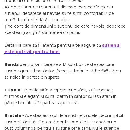
modelul sutienului de care tu ai nevoie!
Alege cu atenție materialul din care este confecționat
sutienul, deoarece ai nevoie să te simți confortabilă pe
toată durata zilei, fără a transpira.
Ține cont de dimensiunile sutienul de care nevoie, deoarece
acestea îți asigură sănătatea corpului.
Detalii la care să fii atentă pentru a te asigura că
sutienul
este potrivit pentru tine:
Banda
pentru sâni care se află sub bust, este cea care
susține greutatea sânilor. Aceasta trebuie să fie fixă, să nu
se ridice în partea din spate.
Cupele
- trebuie să îți acopere bine sânii, să îi îmbrace
frumos și elegant și să nu permită sânilor să iasă afară în
părțile laterale și în partea superioară.
Bretele
- Acestea au rolul de a susține cupele, deci implicit
susțin și sânii tăi. Optează pentru bretele late dacă ai un
bust voluminos, pentru a susține bine sânii. Nu le strânge