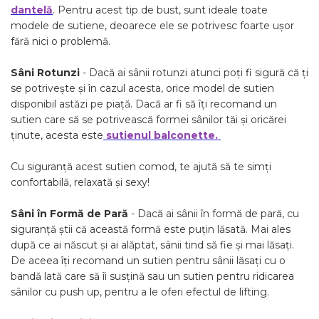
dantelă
. Pentru acest tip de bust, sunt ideale toate
modele de sutiene, deoarece ele se potrivesc foarte ușor
fără nici o problemă.
Sâni Rotunzi
- Dacă ai sânii rotunzi atunci poți fi sigură că ți
se potrivește și în cazul acesta, orice model de sutien
disponibil astăzi pe piață. Dacă ar fi să îți recomand un
sutien care să se potrivească formei sânilor tăi și oricărei
ținute, acesta este
sutienul balconette.
Cu siguranță acest sutien comod, te ajută să te simți
confortabilă, relaxată și sexy!
Sâni în Formă de Pară
- Dacă ai sânii în formă de pară, cu
siguranță știi că această formă este puțin lăsată. Mai ales
după ce ai născut și ai alăptat, sânii tind să fie și mai lăsați.
De aceea îți recomand un sutien pentru sânii lăsați cu o
bandă lată care să îi susțină sau un sutien pentru ridicarea
sânilor cu push up, pentru a le oferi efectul de lifting.