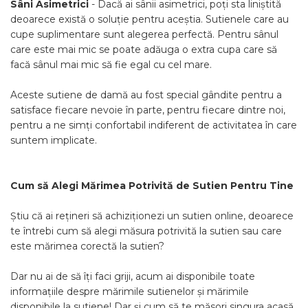
Sâni Asimetrici
- Dacă ai sânii asimetrici, poți sta liniștită
deoarece există o soluție pentru aceștia. Sutienele care au
cupe suplimentare sunt alegerea perfectă. Pentru sânul
care este mai mic se poate adăuga o extra cupa care să
facă sânul mai mic să fie egal cu cel mare.
Aceste sutiene de damă au fost special gândite pentru a
satisface fiecare nevoie în parte, pentru fiecare dintre noi,
pentru a ne simți confortabil indiferent de activitatea în care
suntem implicate.
Cum să Alegi Mărimea Potrivită de Sutien Pentru Tine
Știu că ai rețineri să achiziționezi un sutien online, deoarece
te întrebi cum să alegi măsura potrivită la sutien sau care
este mărimea corectă la sutien?
Dar nu ai de să îți faci griji, acum ai disponibile toate
informațiile despre mărimile sutienelor și mărimile
disponibile la sutiene! Dar și cum să te măsori singura acasă