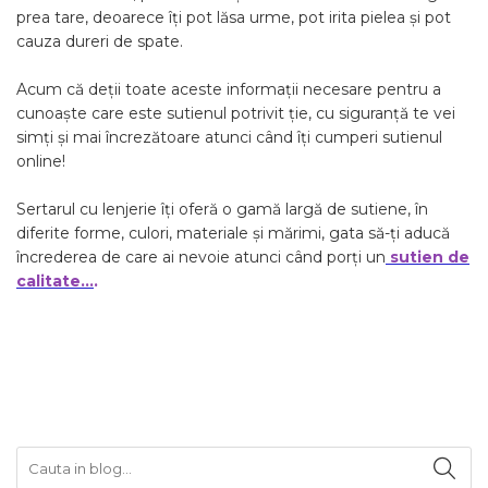
prea tare, deoarece îți pot lăsa urme, pot irita pielea și pot
cauza dureri de spate.
Acum că deții toate aceste informații necesare pentru a
cunoaște care este sutienul potrivit ție, cu siguranță te vei
simți și mai încrezătoare atunci când îți cumperi sutienul
online!
Sertarul cu lenjerie îți oferă o gamă largă de sutiene, în
diferite forme, culori, materiale și mărimi, gata să-ți aducă
încrederea de care ai nevoie atunci când porți un
sutien de
calitate…
.