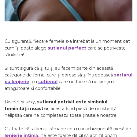
Cu siguranță, fiecare femeie s-a întrebat la un moment dat
cum își poate alege
sutienul perfect
care se potrivește
sânilor ei!
Și sunt sigură că și tu și eu facem parte din această
categorie de femei care-și doresc să-și întregească
sertarul
cu lenjerie
,
cu
sutienul
care ne face să ne simțim
atrăgătoare și confortabile.
Discret și sexy,
sutienul potrivit este simbolul
feminității noastre
, acesta fiind piesă de rezistență
nelipsită care ne completează toate ținutele noastre.
Cu toate că sutienul, rămâne cea mai achiziționată piesă de
lenjerie intimă,
ne este foarte dificil să achiziționăm