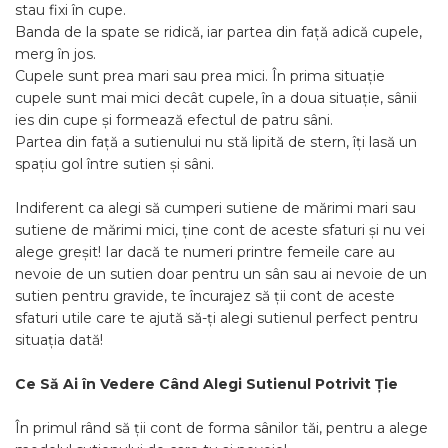
stau fixi în cupe.
Banda de la spate se ridică, iar partea din față adică cupele,
merg în jos.
Cupele sunt prea mari sau prea mici. În prima situație
cupele sunt mai mici decât cupele, în a doua situație, sânii
ies din cupe și formează efectul de patru sâni.
Partea din față a sutienului nu stă lipită de stern, îți lasă un
spațiu gol între sutien și sâni.
Indiferent ca alegi să cumperi sutiene de mărimi mari sau
sutiene de mărimi mici, ține cont de aceste sfaturi și nu vei
alege greșit! Iar dacă te numeri printre femeile care au
nevoie de un sutien doar pentru un sân sau ai nevoie de un
sutien pentru gravide, te încurajez să ții cont de aceste
sfaturi utile care te ajută să-ți alegi sutienul perfect pentru
situația dată!
Ce Să Ai în Vedere Când Alegi Sutienul Potrivit Ție
În primul rând să ții cont de forma sânilor tăi, pentru a alege