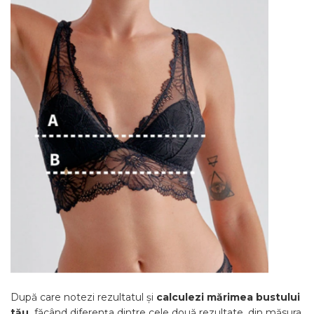
După care notezi rezultatul și
calculezi mărimea bustului
tău,
făcând diferența dintre cele două rezultate, din măsura