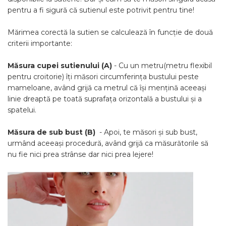
pentru a fi sigură că sutienul este potrivit pentru tine!
Mărimea corectă la sutien se calculează în funcție de două
criterii importante:
Măsura cupei sutienului (A)
- Cu un metru(metru flexibil
pentru croitorie) îți măsori circumferința bustului peste
mameloane, având grijă ca metrul că își mențină aceeași
linie dreaptă pe toată suprafața orizontală a bustului și a
spatelui.
Măsura de sub bust (B)
- Apoi, te măsori și sub bust,
urmând aceeași procedură, având grijă ca măsurătorile să
nu fie nici prea strânse dar nici prea lejere!