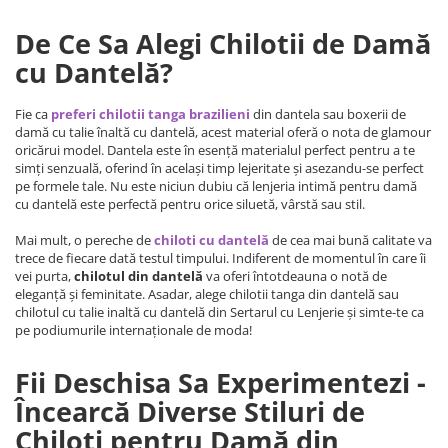
De Ce Sa Alegi Chilotii de Damă
cu Dantelă?
Fie ca
preferi chilotii tanga brazilieni
din dantela sau boxerii de
damă cu talie înaltă cu dantelă, acest material oferă o nota de glamour
oricărui model. Dantela este în esență materialul perfect pentru a te
simți senzuală, oferind în același timp lejeritate și asezandu-se perfect
pe formele tale. Nu este niciun dubiu că lenjeria intimă pentru damă
cu dantelă este perfectă pentru orice siluetă, vârstă sau stil.
Mai mult, o pereche de
chiloti cu dantelă
de cea mai bună calitate va
trece de fiecare dată testul timpului. Indiferent de momentul în care îi
vei purta,
chilotul din dantelă
va oferi întotdeauna o notă de
eleganță și feminitate. Asadar, alege chilotii tanga din dantelă sau
chilotul cu talie inaltă cu dantelă din Sertarul cu Lenjerie și simte-te ca
pe podiumurile internaționale de moda!
Fii Deschisa Sa Experimentezi -
Încearcă Diverse Stiluri de
Chiloti pentru Damă din