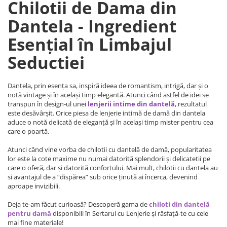
Chilotii de Dama din
Dantela - Ingredient
Esențial în Limbajul
Seductiei
Dantela, prin esența sa, inspiră ideea de romantism, intrigă, dar și o
notă vintage și în același timp elegantă. Atunci când astfel de idei se
transpun în design-ul unei
lenjerii intime din dantelă
, rezultatul
este desăvârșit. Orice piesa de lenjerie intimă de damă din dantela
aduce o notă delicată de eleganță și în același timp mister pentru cea
care o poartă.
Atunci când vine vorba de chilotii cu dantelă de damă, popularitatea
lor este la cote maxime nu numai datorită splendorii și delicatetii pe
care o oferă, dar și datorită confortului. Mai mult, chilotii cu dantela au
si avantajul de a “dispărea” sub orice ținută ai încerca, devenind
aproape invizibili.
Deja te-am făcut curioasă? Descoperă gama de
chiloti din dantelă
pentru damă
disponibili în Sertarul cu Lenjerie și răsfață-te cu cele
mai fine materiale!