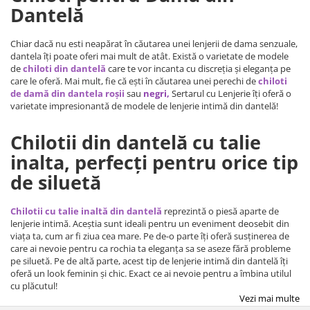
Dantelă
Chiar dacă nu esti neapărat în căutarea unei lenjerii de dama senzuale,
dantela îți poate oferi mai mult de atât. Există o varietate de modele
de
chiloti din dantelă
care te vor incanta cu discreția și eleganța pe
care le oferă. Mai mult, fie că ești în căutarea unei perechi de
chiloti
de damă din dantela roșii
sau
negri,
Sertarul cu Lenjerie îți oferă o
varietate impresionantă de modele de lenjerie intimă din dantelă!
Chilotii din dantelă cu talie
inalta, perfecți pentru orice tip
de siluetă
Chilotii cu talie inaltă din dantelă
reprezintă o piesă aparte de
lenjerie intimă. Aceștia sunt ideali pentru un eveniment deosebit din
viața ta, cum ar fi ziua cea mare. Pe de-o parte îți oferă susținerea de
care ai nevoie pentru ca rochia ta eleganța sa se aseze fără probleme
pe siluetă. Pe de altă parte, acest tip de lenjerie intimă din dantelă îți
oferă un look feminin și chic. Exact ce ai nevoie pentru a îmbina utilul
cu plăcutul!
Vezi mai multe