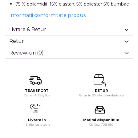
75 % poliamidă, 15% elastan, 5% poliester 5% bumbac
Informatii conformitate produs
Livrare & Retur
Retur
Review-uri
(0)
TRANSPORT
RETUR
Curier & EasyBox
Retur în 30 zile calendaristice
Livrare in
Marimi disponibile
1-3 zile lucratoare
XS-XxL; 70B-95C