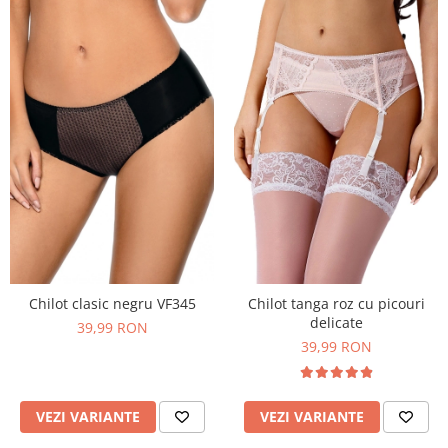
Chilot clasic negru VF345
Chilot tanga roz cu picouri
delicate
39,99 RON
39,99 RON
VEZI VARIANTE
VEZI VARIANTE