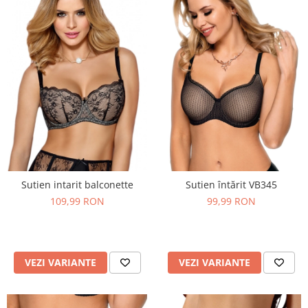
Sutien intarit balconette
Sutien întărit VB345
109,99 RON
99,99 RON
VEZI VARIANTE
VEZI VARIANTE