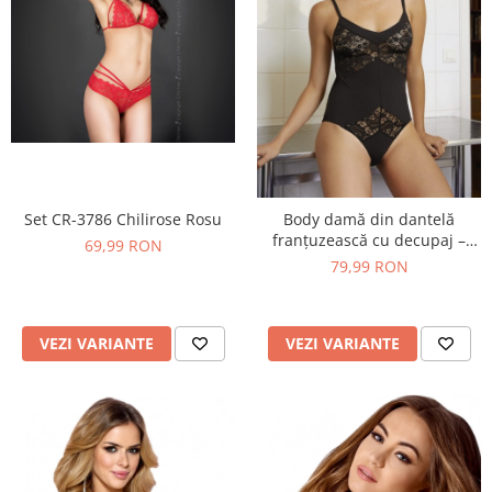
Set CR-3786 Chilirose Rosu
Body damă din dantelă
franțuzească cu decupaj –
69,99 RON
Tessa icone lingerie
79,99 RON
VEZI VARIANTE
VEZI VARIANTE