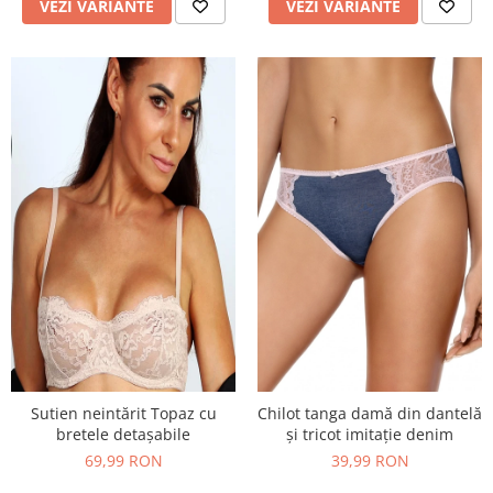
VEZI VARIANTE
VEZI VARIANTE
Sutien neintărit Topaz cu
Chilot tanga damă din dantelă
bretele detașabile
și tricot imitație denim
69,99 RON
39,99 RON