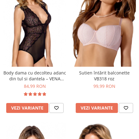
Body dama cu decolteu adanc
Sutien întărit balconette
din tul si dantela – VENA
VB318 roz
lingerie
84,99 RON
99,99 RON
VEZI VARIANTE
VEZI VARIANTE