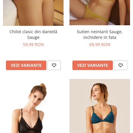
Sutien neintarit Sauge,
Chilot clasic din dantelă
inchidere in fata
Sauge
69,99 RON
59,99 RON
VEZI VARIANTE
VEZI VARIANTE