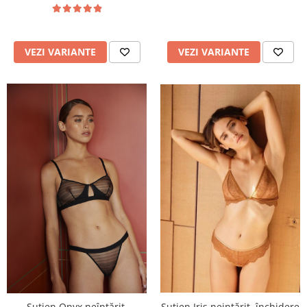
VEZI VARIANTE
VEZI VARIANTE
Sutien Iris neintărit, închidere
Sutien Onyx neîntărit,