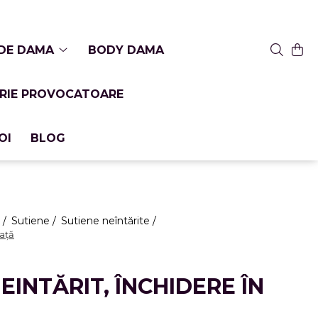
 DE DAMA
BODY DAMA
ERIE PROVOCATOARE
OI
BLOG
 /
Sutiene /
Sutiene neîntărite /
față
NEINTĂRIT, ÎNCHIDERE ÎN