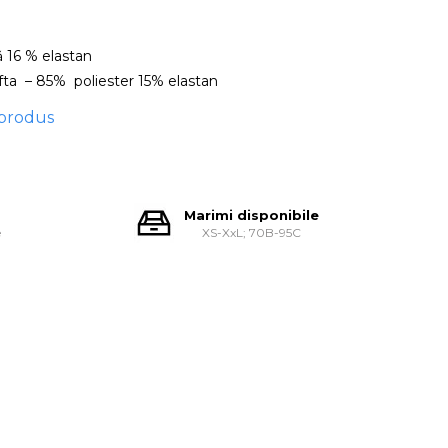
 16 % elastan
afta – 85% poliester 15% elastan
 produs
Marimi disponibile
e
XS-XxL; 70B-95C