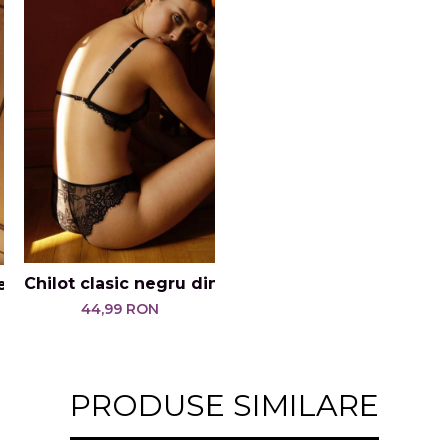
Chilot clasic negru din dantelă Iris
telă Sauge
44,99 RON
PRODUSE SIMILARE