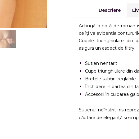
Descriere
Liv
Adaugă o notă de romantism
ce îți va evidenția contururil
Cupele triunghiulare din da
asigura un aspect de filtry.
Sutien nentarit
Cupe triunghiulare din d
Bretele subțiri, reglabile
Închidere în partea din fa
Accesorii în culoarea gal
Sutienul neîntărit Iris repr
căutare de eleganță și simpl