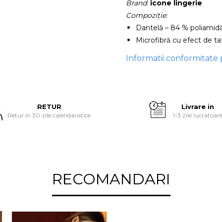
Brand
:
icone lingerie
Compoziție:
Dantelă – 84 % poliamidă
Microfibră cu efect de t
Informatii conformitate
RETUR
Livrare in
Retur în 30 zile calendaristice
1-3 zile lucratoar
RECOMANDARI