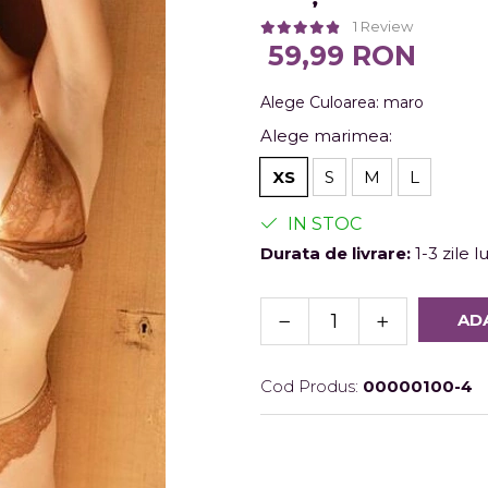
1 Review
59,99 RON
Alege Culoarea
:
maro
Alege marimea
:
XS
S
M
L
IN STOC
Durata de livrare:
1-3 zile 
AD
Cod Produs:
00000100-4