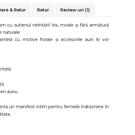
rare & Retur
Retur
Review-uri
(1)
 cu sutienul neîntărit Iris, moale și fără armătură
e naturale.
ntelă cu motive florale și accesoriile aurii îți vor
antelă
ță
ben-auriu
ezintă un manifest intim pentru femeile îndrăznețe în
itate.