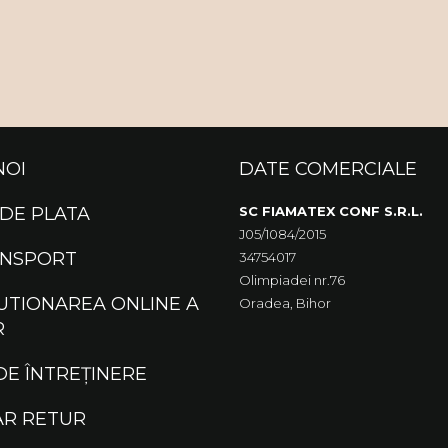
NOI
DATE COMERCIALE
DE PLATA
SC FIAMATEX CONF S.R.L.
J05/1084/2015
ANSPORT
34754017
Olimpiadei nr.76
UTIONAREA ONLINE A
Oradea, Bihor
R
DE ÎNTREȚINERE
R RETUR