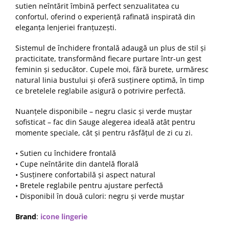
sutien neîntărit îmbină perfect senzualitatea cu
confortul, oferind o experiență rafinată inspirată din
eleganța lenjeriei franțuzești.
Sistemul de închidere frontală adaugă un plus de stil și
practicitate, transformând fiecare purtare într-un gest
feminin și seducător. Cupele moi, fără burete, urmăresc
natural linia bustului și oferă susținere optimă, în timp
ce bretelele reglabile asigură o potrivire perfectă.
Nuanțele disponibile – negru clasic și verde muștar
sofisticat – fac din Sauge alegerea ideală atât pentru
momente speciale, cât și pentru răsfățul de zi cu zi.
• Sutien cu închidere frontală
• Cupe neîntărite din dantelă florală
• Susținere confortabilă și aspect natural
• Bretele reglabile pentru ajustare perfectă
• Disponibil în două culori: negru și verde muștar
Brand
:
icone lingerie