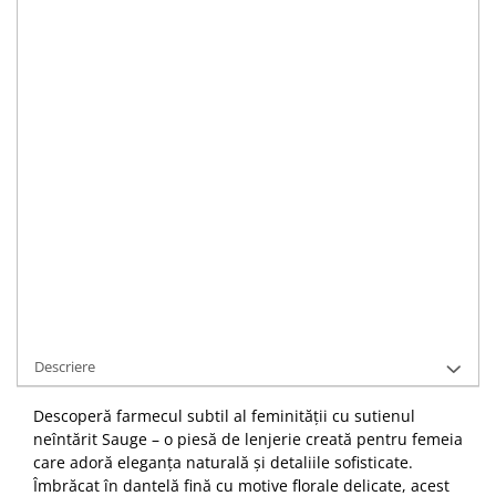
Alege Culoarea
:
negru
Alege marimea
:
70D
70E
75C
75E
80B
IN STOC
Data de livrare:
Luni, 10.08.2026
ADAUGA IN COS
Cod Produs:
00000103-2
Cere informatii
Descriere
Descoperă farmecul subtil al feminității cu sutienul
neîntărit Sauge – o piesă de lenjerie creată pentru femeia
care adoră eleganța naturală și detaliile sofisticate.
Îmbrăcat în dantelă fină cu motive florale delicate, acest