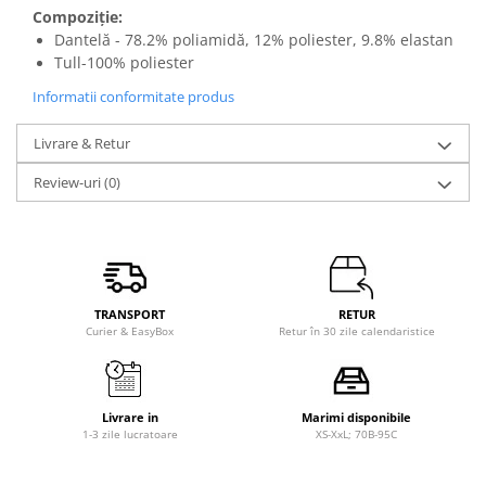
Compoziție:
Dantelă - 78.2% poliamidă, 12% poliester, 9.8% elastan
Tull-100% poliester
Informatii conformitate produs
Livrare & Retur
Review-uri
(0)
TRANSPORT
RETUR
Curier & EasyBox
Retur în 30 zile calendaristice
Livrare in
Marimi disponibile
1-3 zile lucratoare
XS-XxL; 70B-95C