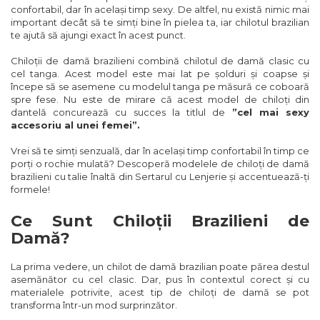
confortabil, dar în același timp sexy. De altfel, nu există nimic mai
important decât să te simți bine în pielea ta, iar chilotul brazilian
te ajută să ajungi exact în acest punct.
Chiloții de damă brazilieni combină chilotul de damă clasic cu
cel tanga. Acest model este mai lat pe șolduri și coapse și
începe să se asemene cu modelul tanga pe măsură ce coboară
spre fese. Nu este de mirare că acest model de chiloți din
dantelă concurează cu succes la titlul de
”cel mai sexy
accesoriu al unei femei”.
Vrei să te simți senzuală, dar în același timp confortabil în timp ce
porți o rochie mulată? Descoperă modelele de chiloți de damă
brazilieni cu talie înaltă din Sertarul cu Lenjerie și accentuează-ți
formele!
Ce Sunt Chiloții Brazilieni de
Damă?
La prima vedere, un chilot de damă brazilian poate părea destul
asemănător cu cel clasic. Dar, pus în contextul corect și cu
materialele potrivite, acest tip de chiloți de damă se pot
transforma într-un mod surprinzător.