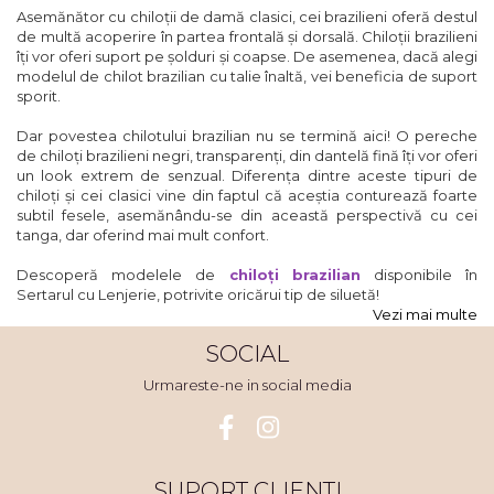
Asemănător cu chiloții de damă clasici, cei brazilieni oferă destul
de multă acoperire în partea frontală și dorsală. Chiloții brazilieni
îți vor oferi suport pe șolduri și coapse. De asemenea, dacă alegi
modelul de chilot brazilian cu talie înaltă, vei beneficia de suport
sporit.
Dar povestea chilotului brazilian nu se termină aici! O pereche
de chiloți brazilieni negri, transparenți, din dantelă fină îți vor oferi
un look extrem de senzual. Diferența dintre aceste tipuri de
chiloți și cei clasici vine din faptul că aceștia conturează foarte
subtil fesele, asemănându-se din această perspectivă cu cei
tanga, dar oferind mai mult confort.
Descoperă modelele de
chiloți brazilian
disponibile în
Sertarul cu Lenjerie, potrivite oricărui tip de siluetă!
Vezi mai multe
SOCIAL
Urmareste-ne in social media
SUPORT CLIENTI