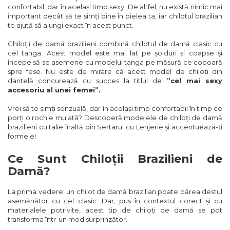
confortabil, dar în același timp sexy. De altfel, nu există nimic mai
important decât să te simți bine în pielea ta, iar chilotul brazilian
te ajută să ajungi exact în acest punct.
Chiloții de damă brazilieni combină chilotul de damă clasic cu
cel tanga. Acest model este mai lat pe șolduri și coapse și
începe să se asemene cu modelul tanga pe măsură ce coboară
spre fese. Nu este de mirare că acest model de chiloți din
dantelă concurează cu succes la titlul de
”cel mai sexy
accesoriu al unei femei”.
Vrei să te simți senzuală, dar în același timp confortabil în timp ce
porți o rochie mulată? Descoperă modelele de chiloți de damă
brazilieni cu talie înaltă din Sertarul cu Lenjerie și accentuează-ți
formele!
Ce Sunt Chiloții Brazilieni de
Damă?
La prima vedere, un chilot de damă brazilian poate părea destul
asemănător cu cel clasic. Dar, pus în contextul corect și cu
materialele potrivite, acest tip de chiloți de damă se pot
transforma într-un mod surprinzător.