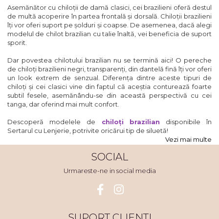
Asemănător cu chiloții de damă clasici, cei brazilieni oferă destul
de multă acoperire în partea frontală și dorsală. Chiloții brazilieni
îți vor oferi suport pe șolduri și coapse. De asemenea, dacă alegi
modelul de chilot brazilian cu talie înaltă, vei beneficia de suport
sporit.
Dar povestea chilotului brazilian nu se termină aici! O pereche
de chiloți brazilieni negri, transparenți, din dantelă fină îți vor oferi
un look extrem de senzual. Diferența dintre aceste tipuri de
chiloți și cei clasici vine din faptul că aceștia conturează foarte
subtil fesele, asemănându-se din această perspectivă cu cei
tanga, dar oferind mai mult confort.
Descoperă modelele de
chiloți brazilian
disponibile în
Sertarul cu Lenjerie, potrivite oricărui tip de siluetă!
Vezi mai multe
SOCIAL
Urmareste-ne in social media
SUPORT CLIENTI